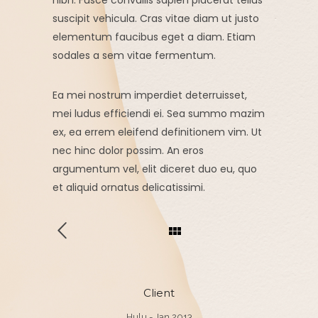
nibh. Fusce convallis sapien placerat tellus
suscipit vehicula. Cras vitae diam ut justo
elementum faucibus eget a diam. Etiam
sodales a sem vitae fermentum.
Ea mei nostrum imperdiet deterruisset,
mei ludus efficiendi ei. Sea summo mazim
ex, ea errem eleifend definitionem vim. Ut
nec hinc dolor possim. An eros
argumentum vel, elit diceret duo eu, quo
et aliquid ornatus delicatissimi.
Client
Hulu - Jan 2013